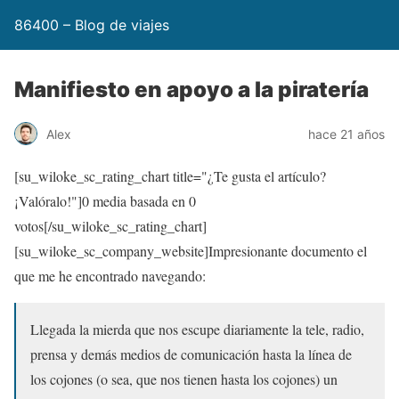
86400 – Blog de viajes
Manifiesto en apoyo a la piratería
Alex
hace 21 años
[su_wiloke_sc_rating_chart title="¿Te gusta el artículo?
¡Valóralo!"]
0
media basada en
0
votos[/su_wiloke_sc_rating_chart]
[su_wiloke_sc_company_website]Impresionante documento el
que me he encontrado navegando:
Llegada la mierda que nos escupe diariamente la tele, radio,
prensa y demás medios de comunicación hasta la línea de
los cojones (o sea, que nos tienen hasta los cojones) un