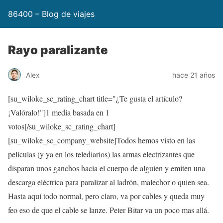
86400 – Blog de viajes
Rayo paralizante
Alex
hace 21 años
[su_wiloke_sc_rating_chart title="¿Te gusta el artículo?
¡Valóralo!"]
1
media basada en 1
votos[/su_wiloke_sc_rating_chart]
[su_wiloke_sc_company_website]Todos hemos visto en las
películas (y ya en los telediarios) las armas electrizantes que
disparan unos ganchos hacia el cuerpo de alguien y emiten una
descarga eléctrica para paralizar al ladrón, malechor o quien sea.
Hasta aquí todo normal, pero claro, va por cables y queda muy
feo eso de que el cable se lanze. Peter Bitar va un poco mas allá.