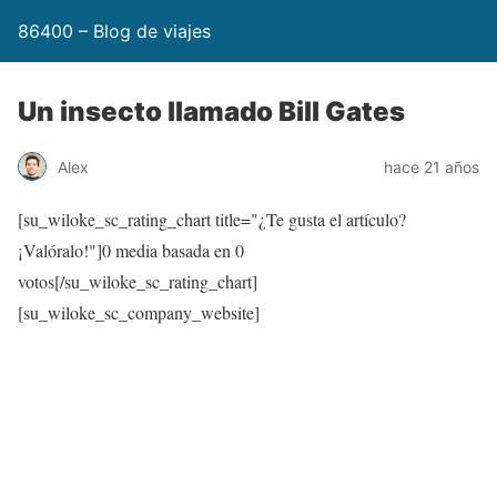
86400 – Blog de viajes
Un insecto llamado Bill Gates
Alex
hace 21 años
[su_wiloke_sc_rating_chart title="¿Te gusta el artículo?
¡Valóralo!"]
0
media basada en
0
votos[/su_wiloke_sc_rating_chart]
[su_wiloke_sc_company_website]