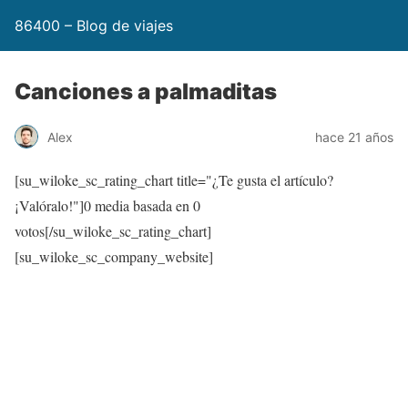
86400 – Blog de viajes
Canciones a palmaditas
Alex
hace 21 años
[su_wiloke_sc_rating_chart title="¿Te gusta el artículo?
¡Valóralo!"]
0
media basada en
0
votos[/su_wiloke_sc_rating_chart]
[su_wiloke_sc_company_website]