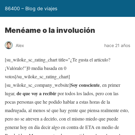
86400 – Blog de viajes
Menéame o la involución
Alex
hace 21 años
[su_wiloke_sc_rating_chart title="¿Te gusta el artículo?
¡Valóralo!"]
0
media basada en
0
votos[/su_wiloke_sc_rating_chart]
Soy consciente
[su_wiloke_sc_company_website]
, en primer
de que voy a recibir
lugar,
por todos los lados, pero con las
pocas personas que he podido hablar a estas horas de la
madrugada, al menos sé que hay gente que piensa realmente esto,
pero no se atreven a decirlo, con el mismo miedo que puede
generar hoy en día decir algo en contra de ETA en medio de