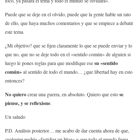
loco, ya pasará el tema y todo el mundo se olvidará».
Puede que se deje en el olvido, puede que la gente hable un rato
de ello, que haya muchos comentarios y que se empiece a debatir
este tema.
¿Mi objetivo? que se fijen claramente lo que se puede enviar y lo
que no, que no se deje todo en el «sentido común» de alguien si
su «sentido
luego le pones reglas para que modifique ese
común»
al sentido de todo el mundo… ¿que libertad hay en esto
entonces?
No quiero
se
crear una guerra, en absoluto. Quiero que esto
piense, y se reflexione
.
Un saludo
P.D. Análisis posterior… me acabo de dar cuenta ahora de que,
cualquier podría «fastidiar un blog» y que todo el mundo fuera