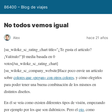
86400 – Blog de viajes
No todos vemos igual
Alex
hace 21 años
[su_wiloke_sc_rating_chart title="¿Te gusta el artículo?
¡Valóralo!"]
0
media basada en
0
votos[/su_wiloke_sc_rating_chart]
[su_wiloke_sc_company_website]Hace poco envíe un artículo
sobre
colores que «pegan» con otros colores
, y cómo elegirlos
para poder tener una buena combinación de los mismos en
distintos diseños.
En él se veía como existen diferentes tipos de visión, empezando
por ejemplo por los que son daltónicos. Pero el
ojo
, como