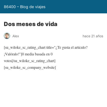
86400 – Blog de viajes
Dos meses de vida
Alex
hace 21 años
[su_wiloke_sc_rating_chart title="¿Te gusta el artículo?
¡Valóralo!"]
0
media basada en
0
votos[/su_wiloke_sc_rating_chart]
[su_wiloke_sc_company_website]