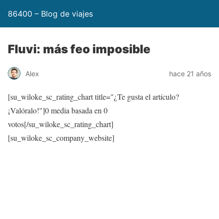
86400 – Blog de viajes
Fluvi: más feo imposible
Alex
hace 21 años
[su_wiloke_sc_rating_chart title="¿Te gusta el artículo?
¡Valóralo!"]
0
media basada en
0
votos[/su_wiloke_sc_rating_chart]
[su_wiloke_sc_company_website]