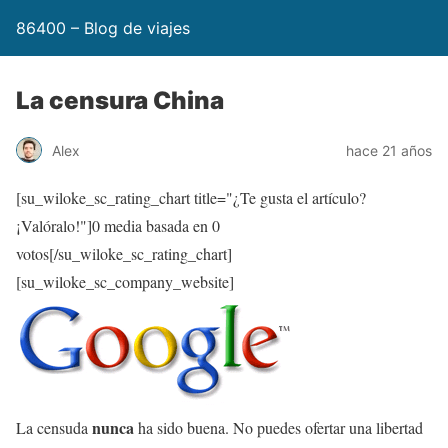
86400 – Blog de viajes
La censura China
Alex
hace 21 años
[su_wiloke_sc_rating_chart title="¿Te gusta el artículo?
¡Valóralo!"]
0
media basada en
0
votos[/su_wiloke_sc_rating_chart]
[su_wiloke_sc_company_website]
nunca
La censuda
ha sido buena. No puedes ofertar una libertad