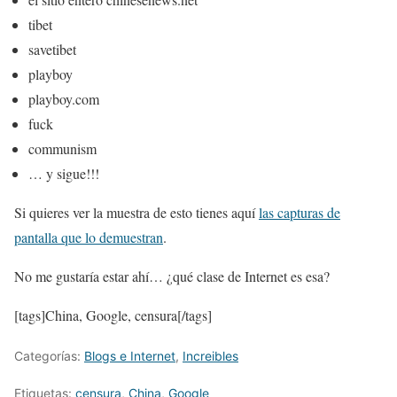
tibet
savetibet
playboy
playboy.com
fuck
communism
… y sigue!!!
Si quieres ver la muestra de esto tienes aquí
las capturas de
pantalla que lo demuestran
.
No me gustaría estar ahí… ¿qué clase de Internet es esa?
[tags]China, Google, censura[/tags]
Categorías:
Blogs e Internet
,
Increibles
Etiquetas:
censura
,
China
,
Google