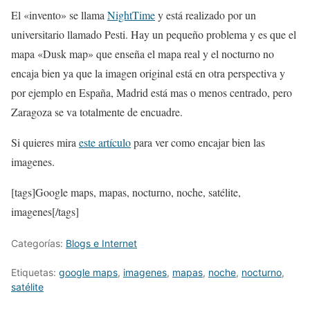
El «invento» se llama
NightTime
y está realizado por un
universitario llamado Pesti. Hay un pequeño problema y es que el
mapa «Dusk map» que enseña el mapa real y el nocturno no
encaja bien ya que la imagen original está en otra perspectiva y
por ejemplo en España, Madrid está mas o menos centrado, pero
Zaragoza se va totalmente de encuadre.
Si quieres mira
este artículo
para ver como encajar bien las
imagenes.
[tags]Google maps, mapas, nocturno, noche, satélite,
imagenes[/tags]
Categorías:
Blogs e Internet
Etiquetas:
google maps
,
imagenes
,
mapas
,
noche
,
nocturno
,
satélite