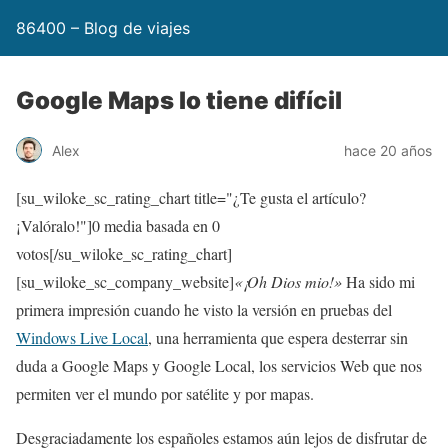
86400 – Blog de viajes
Google Maps lo tiene difícil
Alex
hace 20 años
[su_wiloke_sc_rating_chart title="¿Te gusta el artículo?
¡Valóralo!"]
0
media basada en
0
votos[/su_wiloke_sc_rating_chart]
[su_wiloke_sc_company_website]
«¡Oh Dios mio!»
Ha sido mi
primera impresión cuando he visto la versión en pruebas del
Windows Live Local
, una herramienta que espera desterrar sin
duda a Google Maps y Google Local, los servicios Web que nos
permiten ver el mundo por satélite y por mapas.
Desgraciadamente los españoles estamos aún lejos de disfrutar de