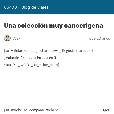
86400 – Blog de viajes
Una colección muy cancerigena
Alex
hace 20 años
[su_wiloke_sc_rating_chart title="¿Te gusta el artículo?
¡Valóralo!"]
0
media basada en
0
votos[/su_wiloke_sc_rating_chart]
[su_wiloke_sc_company_website]
Igor