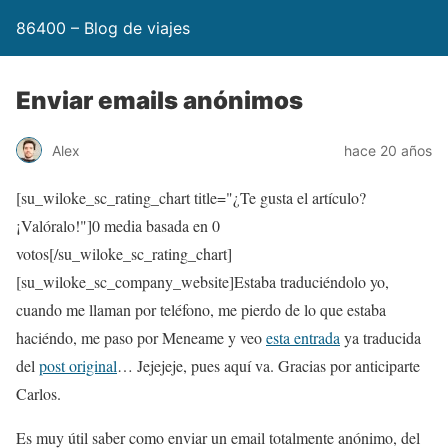
86400 – Blog de viajes
Enviar emails anónimos
Alex
hace 20 años
[su_wiloke_sc_rating_chart title="¿Te gusta el artículo?
¡Valóralo!"]
0
media basada en
0
votos[/su_wiloke_sc_rating_chart]
[su_wiloke_sc_company_website]Estaba traduciéndolo yo,
cuando me llaman por teléfono, me pierdo de lo que estaba
haciéndo, me paso por Meneame y veo
esta entrada
ya traducida
del
post original
… Jejejeje, pues aquí va. Gracias por anticiparte
Carlos.
Es muy útil saber como enviar un email totalmente anónimo, del