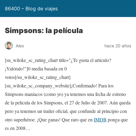
86400 – Blog de viajes
Simpsons: la película
Alex
hace 20 años
[su_wiloke_sc_rating_chart title="¿Te gusta el artículo?
¡Valóralo!"]
0
media basada en
0
votos[/su_wiloke_sc_rating_chart]
[su_wiloke_sc_company_website]¡Confirmado! Para los
Simpsons maníacos (como yo) ya tenemos una fecha de estreno
de la película de los Simpsons, el 27 de Julio de 2007. Aún queda
pero ya tenemos un trailer oficial, que confunde al principio con
otro superhéroe. ¡Que ganas! Que raro que en
IMDB
ponga que
es en 2008…