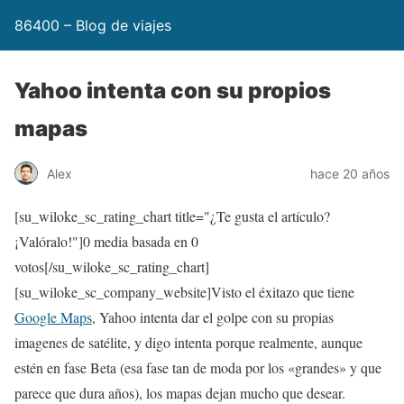
86400 – Blog de viajes
Yahoo intenta con su propios
mapas
Alex
hace 20 años
[su_wiloke_sc_rating_chart title="¿Te gusta el artículo?
¡Valóralo!"]
0
media basada en
0
votos[/su_wiloke_sc_rating_chart]
[su_wiloke_sc_company_website]Visto el éxitazo que tiene
Google Maps
, Yahoo intenta dar el golpe con su propias
imagenes de satélite, y digo intenta porque realmente, aunque
estén en fase Beta (esa fase tan de moda por los «grandes» y que
parece que dura años), los mapas dejan mucho que desear.