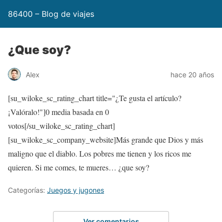
86400 – Blog de viajes
¿Que soy?
Alex
hace 20 años
[su_wiloke_sc_rating_chart title="¿Te gusta el artículo?
¡Valóralo!"]
0
media basada en
0
votos[/su_wiloke_sc_rating_chart]
[su_wiloke_sc_company_website]Más grande que Dios y más
maligno que el diablo. Los pobres me tienen y los ricos me
quieren. Si me comes, te mueres… ¿que soy?
Categorías:
Juegos y jugones
Ver comentarios