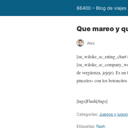
86400 – Blog de viajes
Que mareo y qu
Alex
[su_wiloke_sc_rating_chart t
[su_wiloke_sc_company_webs
de vergüenza, jejeje). Es un
pinceles» con los botoncitos
[tags]Flash[/tags]
Categorías:
Juegos y jugon
Etiquetas:
flash