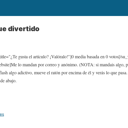
e divertido
itle="¿Te gusta el artículo? ¡Valóralo!"]
0
media basada en
0
votos[/su_
ite]Me lo mandan por correo y anónimo. (NOTA: si mandais algo, p
 flash algo adictivo, mueve el ratón por encima de él y verás lo que pas
 de abajo.
es