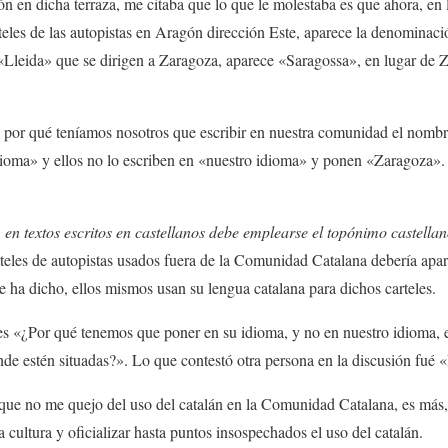
n en dicha terraza, me citaba que lo que le molestaba es que ahora, en l
teles de las autopistas en Aragón dirección Este, aparece la denominaci
n «Lleida» que se dirigen a Zaragoza, aparece «Saragossa», en lugar de Z
por qué teníamos nosotros que escribir en nuestra comunidad el nombre
oma» y ellos no lo escriben en «nuestro idioma» y ponen «Zaragoza». 
,
en textos escritos en castellanos debe emplearse el topónimo castellan
carteles de autopistas usados fuera de la Comunidad Catalana debería ap
 ha dicho, ellos mismos usan su lengua catalana para dichos carteles.
 es «¿Por qué tenemos que poner en su idioma, y no en nuestro idioma, 
onde estén situadas?». Lo que contestó otra persona en la discusión fué 
ue no me quejo del uso del catalán en la Comunidad Catalana, es más,
cultura y oficializar hasta puntos insospechados el uso del catalán.