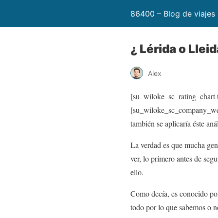
86400 – Blog de viajes
¿ Lérida o Lleid
Alex
[su_wiloke_sc_rating_chart t
[su_wiloke_sc_company_websi
también se aplicaría éste an
La verdad es que mucha gente
ver, lo primero antes de segu
ello.
Como decía, es conocido por
todo por lo que sabemos o no