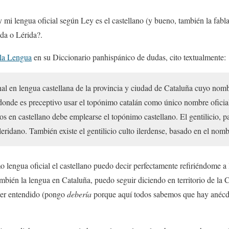
y mi lengua oficial según Ley es el castellano (y bueno, también la fabl
ida o Lérida?.
la Lengua
en su Diccionario panhispánico de dudas, cito textualmente:
l en lengua castellana de la provincia y ciudad de Cataluña cuyo nombr
, donde es preceptivo usar el topónimo catalán como único nombre oficia
tos en castellano debe emplearse el topónimo castellano. El gentilicio, pa
s leridano. También existe el gentilicio culto ilerdense, basado en el nomb
o lengua oficial el castellano puedo decir perfectamente refiriéndome 
 también la lengua en Cataluña, puedo seguir diciendo en territorio de l
ser entendido (pongo
debería
porque aquí todos sabemos que hay anécdo