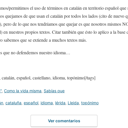
mos/permitimos el uso de términos en catalán en territorio español que
 quejamos de que usan el catalán por todos los lados (cito de nuevo q
aso), pero de lo que nos tendríamos que quejar es que nosotros mismos
l) en nuestros propios textos. Citar también que ésto lo aplico a la base 
pero sabemos que se extiende a muchos textos más.
es que no defendemos nuestro idioma…
a, catalán, español, castellano, idioma, topónimo[/tags]
"
,
Como la vida misma
,
Sabías que
án
,
cataluña
,
español
,
idioma
,
lérida
,
Lleida
,
topónimo
Ver comentarios