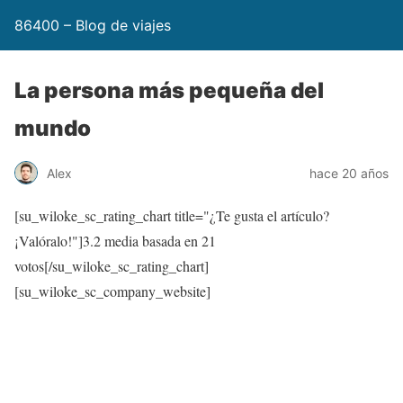
86400 – Blog de viajes
La persona más pequeña del
mundo
Alex
hace 20 años
[su_wiloke_sc_rating_chart title="¿Te gusta el artículo?
¡Valóralo!"]
3.2
media basada en 21
votos[/su_wiloke_sc_rating_chart]
[su_wiloke_sc_company_website]