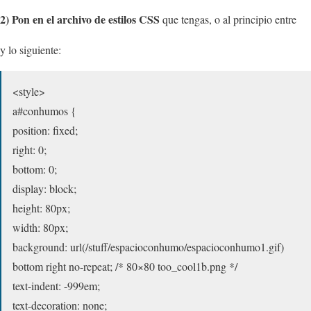
2) Pon en el archivo de estilos CSS
que tengas, o al principio entre
y lo siguiente:
<style>
a#conhumos {
position: fixed;
right: 0;
bottom: 0;
display: block;
height: 80px;
width: 80px;
background: url(/stuff/espacioconhumo/espacioconhumo1.gif)
bottom right no-repeat; /* 80×80 too_cool1b.png */
text-indent: -999em;
text-decoration: none;