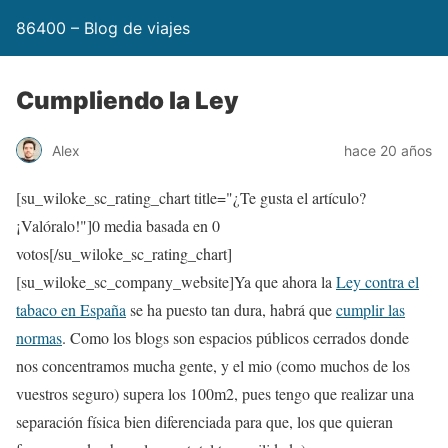
86400 – Blog de viajes
Cumpliendo la Ley
Alex
hace 20 años
[su_wiloke_sc_rating_chart title="¿Te gusta el artículo?
¡Valóralo!"]
0
media basada en
0
votos[/su_wiloke_sc_rating_chart]
[su_wiloke_sc_company_website]Ya que ahora la
Ley contra el
tabaco en España
se ha puesto tan dura, habrá que
cumplir las
normas
. Como los blogs son espacios públicos cerrados donde
nos concentramos mucha gente, y el mio (como muchos de los
vuestros seguro) supera los 100m2, pues tengo que realizar una
separación física bien diferenciada para que, los que quieran