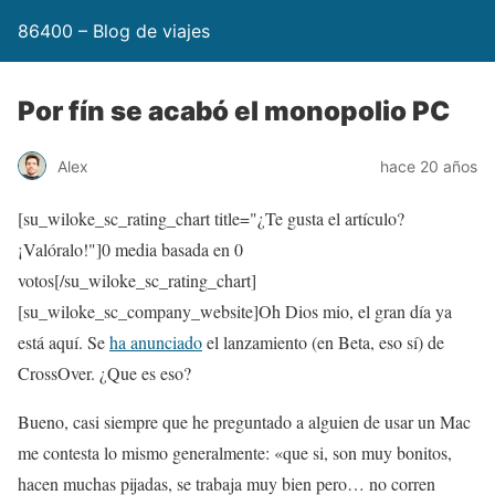
86400 – Blog de viajes
Por fín se acabó el monopolio PC
Alex
hace 20 años
[su_wiloke_sc_rating_chart title="¿Te gusta el artículo?
¡Valóralo!"]
0
media basada en
0
votos[/su_wiloke_sc_rating_chart]
[su_wiloke_sc_company_website]Oh Dios mio, el gran día ya
está aquí. Se
ha anunciado
el lanzamiento (en Beta, eso sí) de
CrossOver. ¿Que es eso?
Bueno, casi siempre que he preguntado a alguien de usar un Mac
me contesta lo mismo generalmente: «que si, son muy bonitos,
hacen muchas pijadas, se trabaja muy bien pero… no corren