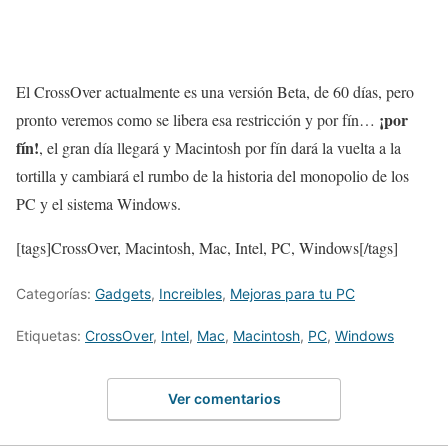
El CrossOver actualmente es una versión Beta, de 60 días, pero
¡por
pronto veremos como se libera esa restricción y por fín…
fín!
, el gran día llegará y Macintosh por fín dará la vuelta a la
tortilla y cambiará el rumbo de la historia del monopolio de los
PC y el sistema Windows.
[tags]CrossOver, Macintosh, Mac, Intel, PC, Windows[/tags]
Categorías:
Gadgets
,
Increibles
,
Mejoras para tu PC
Etiquetas:
CrossOver
,
Intel
,
Mac
,
Macintosh
,
PC
,
Windows
Ver comentarios