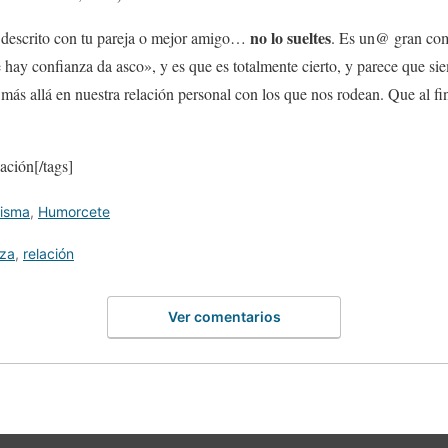
no lo sueltes
o descrito con tu pareja o mejor amigo…
. Es un@ gran co
hay confianza da asco», y es que es totalmente cierto, y parece que si
o más allá en nuestra relación personal con los que nos rodean. Que al f
ación[/tags]
misma
,
Humorcete
nza
,
relación
Ver comentarios