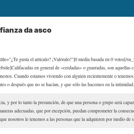
fianza da asco
itle="¿Te gusta el artículo? ¡Valóralo!"]
0
media basada en
0
votos[/su_
te]Califacadas en general de «cerdadas» o guarradas, son aquellas c
nestos. Cuando estamos viviendo con alguien recientemente o tenemo
tes o después que no se hacían, y que sólo las hacemos en la intimidad
cia, y por lo tanto la presunción, de que una persona o grupo será capaz
aneras adecuadas, que por excepción, puedan comprometer la consecuc
 que nosotros le tenemos a las personas que la adquieren por medio de 