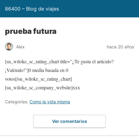
86400 – Blog de viajes
prueba futura
Alex
hace 20 años
[su_wiloke_sc_rating_chart title="¿Te gusta el artículo?
¡Valóralo!"]
0
media basada en
0
votos[/su_wiloke_sc_rating_chart]
[su_wiloke_sc_company_website]xxx
Categorías:
Como la vida misma
Ver comentarios