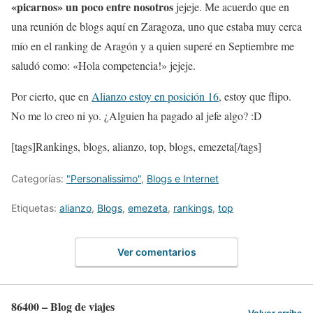
«picarnos» un poco entre nosotros
jejeje. Me acuerdo que en
una reunión de blogs aquí en Zaragoza, uno que estaba muy cerca
mío en el ranking de Aragón y a quien superé en Septiembre me
saludó como: «Hola competencia!» jejeje.
Por cierto, que en
Alianzo estoy en posición 16
, estoy que flipo.
No me lo creo ni yo. ¿Alguien ha pagado al jefe algo? :D
[tags]Rankings, blogs, alianzo, top, blogs, emezeta[/tags]
Categorías:
"Personalissimo"
,
Blogs e Internet
Etiquetas:
alianzo
,
Blogs
,
emezeta
,
rankings
,
top
Ver comentarios
86400 – Blog de viajes