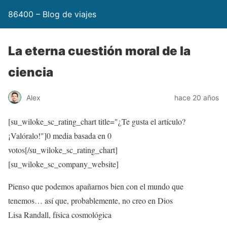
86400 – Blog de viajes
La eterna cuestión moral de la
ciencia
Alex
hace 20 años
[su_wiloke_sc_rating_chart title="¿Te gusta el artículo?
¡Valóralo!"]
0
media basada en
0
votos[/su_wiloke_sc_rating_chart]
[su_wiloke_sc_company_website]
Pienso que podemos apañarnos bien con el mundo que
tenemos… así que, probablemente, no creo en Dios
Lisa Randall, física cosmológica