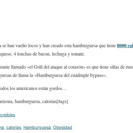
8000 ca
a se han vuelto locos y han creado esta hamburguesa que tiene
e queso, 4 lonchas de bacon, lechuga y tomate.
rante llamado «el Grill del ataque al corazón» es que tiene sillas de rue
guesas de llama la «Hamburguesa del cuádruple bypass».
todos los americanos están gordos…
rizona, hamburguesa, calorias[/tags]
ncreibles
na
,
calorias
,
Hamburguesa
,
Obesidad