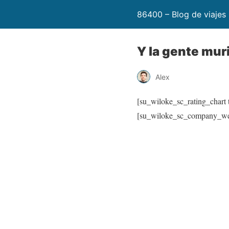
86400 – Blog de viajes
Y la gente mu
Alex
[su_wiloke_sc_rating_chart t
[su_wiloke_sc_company_we