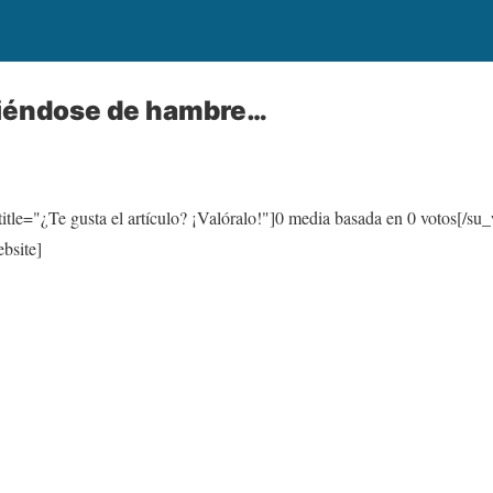
riéndose de hambre…
itle="¿Te gusta el artículo? ¡Valóralo!"]
0
media basada en
0
votos[/su_
bsite]