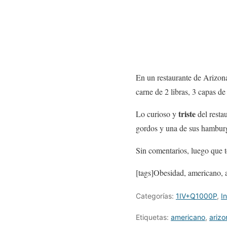
En un restaurante de Arizon
carne de 2 libras, 3 capas d
triste
Lo curioso y
del restau
gordos y una de sus hambur
Sin comentarios, luego que 
[tags]Obesidad, americano, a
Categorías:
1IV+Q1000P
,
I
Etiquetas:
americano
,
arizo