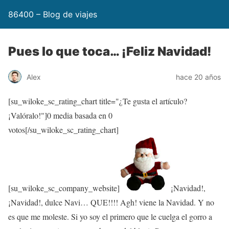
86400 – Blog de viajes
Pues lo que toca… ¡Feliz Navidad!
Alex
hace 20 años
[su_wiloke_sc_rating_chart title="¿Te gusta el artículo?
¡Valóralo!"]
0
media basada en
0
votos[/su_wiloke_sc_rating_chart]
[su_wiloke_sc_company_website]
¡Navidad!,
¡Navidad!, dulce Navi… QUE!!!! Agh! viene la Navidad. Y no
es que me moleste. Si yo soy el primero que le cuelga el gorro a