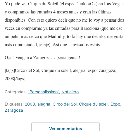
Yo pude ver Cirque du Soleil (el espectáculo «O») en Las Vegas,
y compramos las entradas 4 meses antes y eran las últimas
disponibles. Con esto quiero decir que no me lo voy a pensar dos
veces en comprarme ya las entradas para Barcelona (que me cae
un pelín mas cerca que Madrid y, todo hay que decirlo, me gusta
más como ciudad, jejeje). Así que… avisados estais.
Ojalá vengan a Zaragoza… ¡sería genial!
[tags]Circo del Sol, Cirque du soleil, alegría, expo, zaragoza,
2008[/tags]
Categorías:
"Personalissimo"
,
Noticiero
Etiquetas:
2008
,
alegría
,
Circo del Sol
,
Cirque du soleil
,
Expo
,
Zaragoza
Ver comentarios