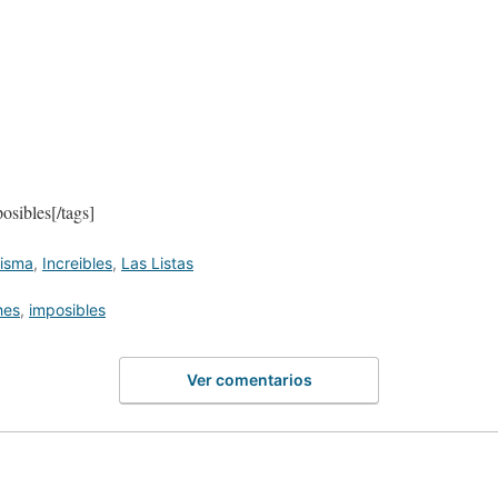
osibles[/tags]
misma
,
Increibles
,
Las Listas
hes
,
imposibles
Ver comentarios