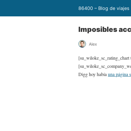
86400 – Blog de viajes
Imposibles ac
Alex
[su_wiloke_sc_rating_chart t
[su_wiloke_sc_company_webs
Digg hoy había
una página s