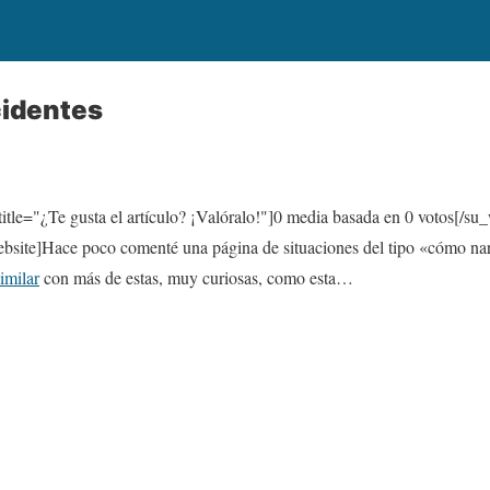
cidentes
itle="¿Te gusta el artículo? ¡Valóralo!"]
0
media basada en
0
votos[/su_
ite]Hace poco comenté una página de situaciones del tipo «cómo nar
imilar
con más de estas, muy curiosas, como esta…