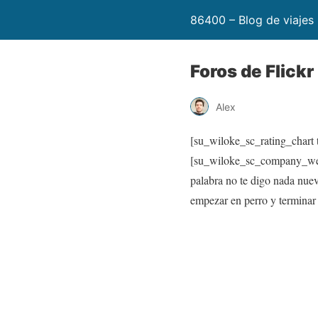
86400 – Blog de viajes
Foros de Flickr
Alex
[su_wiloke_sc_rating_chart t
[su_wiloke_sc_company_websi
palabra no te digo nada nuev
empezar en perro y terminar 