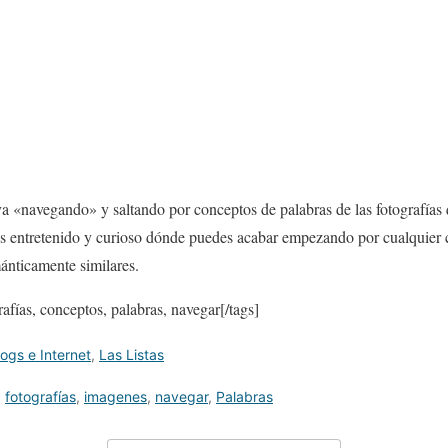
a «navegando» y saltando por conceptos de palabras de las fotografías
 Es entretenido y curioso dónde puedes acabar empezando por cualquier
ánticamente similares.
rafías, conceptos, palabras, navegar[/tags]
logs e Internet
,
Las Listas
,
fotografías
,
imagenes
,
navegar
,
Palabras