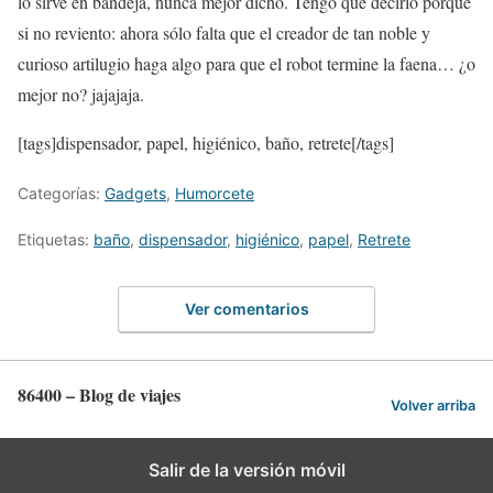
lo sirve en bandeja, nunca mejor dicho. Tengo que decirlo porque
si no reviento: ahora sólo falta que el creador de tan noble y
curioso artilugio haga algo para que el robot termine la faena… ¿o
mejor no? jajajaja.
[tags]dispensador, papel, higiénico, baño, retrete[/tags]
Categorías:
Gadgets
,
Humorcete
Etiquetas:
baño
,
dispensador
,
higiénico
,
papel
,
Retrete
Ver comentarios
86400 – Blog de viajes
Volver arriba
Salir de la versión móvil