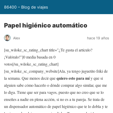
86400 – Blog de viajes
Papel higiénico automático
Alex
hace 19 años
[su_wiloke_sc_rating_chart title="¿Te gusta el artículo?
¡Valóralo!"]
0
media basada en
0
votos[/su_wiloke_sc_rating_chart]
[su_wiloke_sc_company_website]Ala, ya tengo juguetito friki de
quiero esto para mí
la semana. Que menos decir que
y que si
alguien sabe cómo hacerlo o dónde comprar algo similar, que me
lo diga. Tiene que ser para vagos, puesto que no creo que se lo
enseñes a nadie en plena acción, si no es a tu pareja. Se trata de
un dispensador automático de papel higiénico que te lo dobla y te