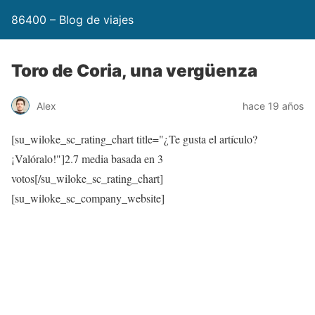
86400 – Blog de viajes
Toro de Coria, una vergüenza
Alex
hace 19 años
[su_wiloke_sc_rating_chart title="¿Te gusta el artículo?
¡Valóralo!"]
2.7
media basada en 3
votos[/su_wiloke_sc_rating_chart]
[su_wiloke_sc_company_website]