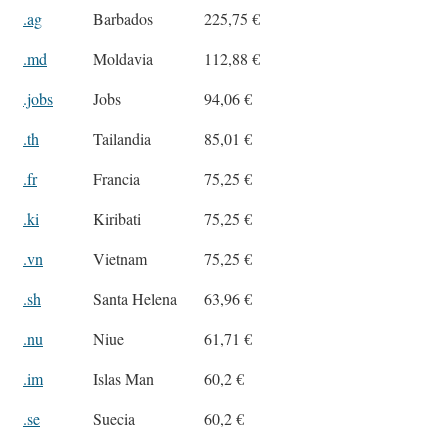
.ag
Barbados
225,75 €
.md
Moldavia
112,88 €
.jobs
Jobs
94,06 €
.th
Tailandia
85,01 €
.fr
Francia
75,25 €
.ki
Kiribati
75,25 €
.vn
Vietnam
75,25 €
.sh
Santa Helena
63,96 €
.nu
Niue
61,71 €
.im
Islas Man
60,2 €
.se
Suecia
60,2 €