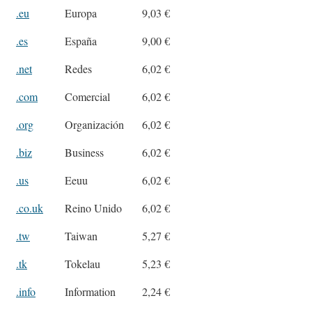
.eu
Europa
9,03 €
.es
España
9,00 €
.net
Redes
6,02 €
.com
Comercial
6,02 €
.org
Organización
6,02 €
.biz
Business
6,02 €
.us
Eeuu
6,02 €
.co.uk
Reino Unido
6,02 €
.tw
Taiwan
5,27 €
.tk
Tokelau
5,23 €
.info
Information
2,24 €