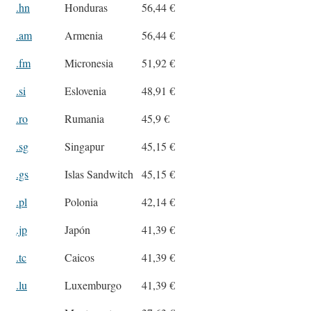
.hn
Honduras
56,44 €
.am
Armenia
56,44 €
.fm
Micronesia
51,92 €
.si
Eslovenia
48,91 €
.ro
Rumania
45,9 €
.sg
Singapur
45,15 €
.gs
Islas Sandwitch
45,15 €
.pl
Polonia
42,14 €
.jp
Japón
41,39 €
.tc
Caicos
41,39 €
.lu
Luxemburgo
41,39 €