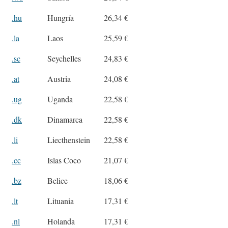
.hu
Hungría
26,34 €
.la
Laos
25,59 €
.sc
Seychelles
24,83 €
.at
Austria
24,08 €
.ug
Uganda
22,58 €
.dk
Dinamarca
22,58 €
.li
Liecthenstein
22,58 €
.cc
Islas Coco
21,07 €
.bz
Belice
18,06 €
.lt
Lituania
17,31 €
.nl
Holanda
17,31 €