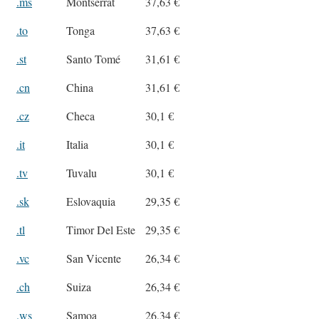
.ms
Montserrat
37,63 €
.to
Tonga
37,63 €
.st
Santo Tomé
31,61 €
.cn
China
31,61 €
.cz
Checa
30,1 €
.it
Italia
30,1 €
.tv
Tuvalu
30,1 €
.sk
Eslovaquia
29,35 €
.tl
Timor Del Este
29,35 €
.vc
San Vicente
26,34 €
.ch
Suiza
26,34 €
.ws
Samoa
26,34 €