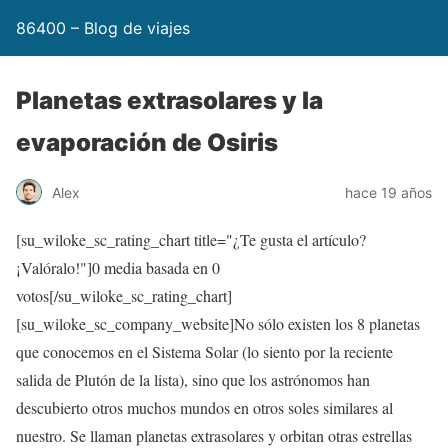
86400 – Blog de viajes
Planetas extrasolares y la
evaporación de Osiris
Alex
hace 19 años
[su_wiloke_sc_rating_chart title="¿Te gusta el artículo?
¡Valóralo!"]
0
media basada en
0
votos[/su_wiloke_sc_rating_chart]
[su_wiloke_sc_company_website]No sólo existen los 8 planetas
que conocemos en el Sistema Solar (lo siento por la reciente
salida de Plutón de la lista), sino que los astrónomos han
descubierto otros muchos mundos en otros soles similares al
nuestro. Se llaman planetas extrasolares y orbitan otras estrellas