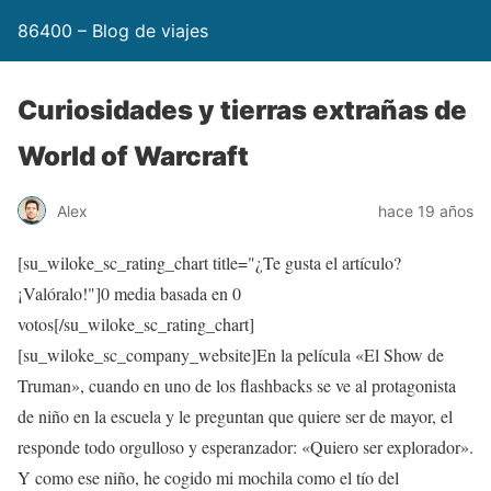
86400 – Blog de viajes
Curiosidades y tierras extrañas de
World of Warcraft
Alex
hace 19 años
[su_wiloke_sc_rating_chart title="¿Te gusta el artículo?
¡Valóralo!"]
0
media basada en
0
votos[/su_wiloke_sc_rating_chart]
[su_wiloke_sc_company_website]En la película «El Show de
Truman», cuando en uno de los flashbacks se ve al protagonista
de niño en la escuela y le preguntan que quiere ser de mayor, el
responde todo orgulloso y esperanzador: «Quiero ser explorador».
Y como ese niño, he cogido mi mochila como el tío del