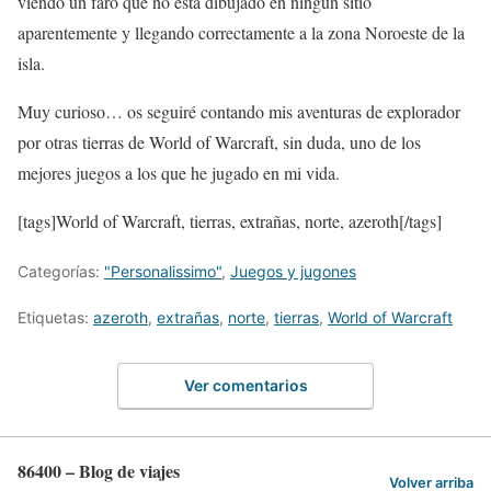
viendo un faro que no está dibujado en ningún sitio
aparentemente y llegando correctamente a la zona Noroeste de la
isla.
Muy curioso… os seguiré contando mis aventuras de explorador
por otras tierras de World of Warcraft, sin duda, uno de los
mejores juegos a los que he jugado en mi vida.
[tags]World of Warcraft, tierras, extrañas, norte, azeroth[/tags]
Categorías:
"Personalissimo"
,
Juegos y jugones
Etiquetas:
azeroth
,
extrañas
,
norte
,
tierras
,
World of Warcraft
Ver comentarios
86400 – Blog de viajes
Volver arriba