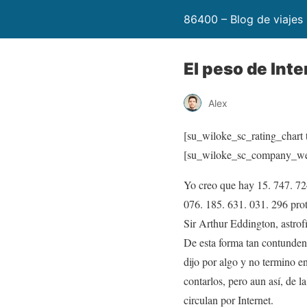
86400 – Blog de viajes
El peso de Inte
Alex
[su_wiloke_sc_rating_chart t
[su_wiloke_sc_company_we
Yo creo que hay 15. 747. 72
076. 185. 631. 031. 296 prot
Sir Arthur Eddington, astrof
De esta forma tan contunden
dijo por algo y no termino 
contarlos, pero aun así, de l
circulan por Internet.