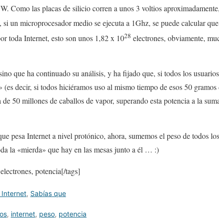
GW. Como las placas de silicio corren a unos 3 voltios aproximadamente
, si un microprocesador medio se ejecuta a 1Ghz, se puede calcular qu
28
or toda Internet, esto son unos 1,82 x 10
electrones, obviamente, mu
ino que ha continuado su análisis, y ha fijado que, si todos los usuario
» (es decir, si todos hiciéramos uso al mismo tiempo de esos 50 gramos d
a de 50 millones de caballos de vapor, superando esta potencia a la sum
ue pesa Internet a nivel protónico, ahora, sumemos el peso de todos l
toda la «mierda» que hay en las mesas junto a él … :)
 electrones, potencia[/tags]
 Internet
,
Sabías que
os
,
internet
,
peso
,
potencia