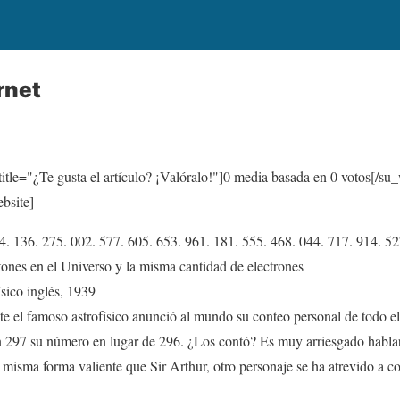
rnet
itle="¿Te gusta el artículo? ¡Valóralo!"]
0
media basada en
0
votos[/su_
bsite]
4. 136. 275. 002. 577. 605. 653. 961. 181. 555. 468. 044. 717. 914. 52
ones en el Universo y la misma cantidad de electrones
ísico inglés, 1939
te el famoso astrofísico anunció al mundo su conteo personal de todo 
en 297 su número en lugar de 296. ¿Los contó? Es muy arriesgado hablar
a misma forma valiente que Sir Arthur, otro personaje se ha atrevido a co