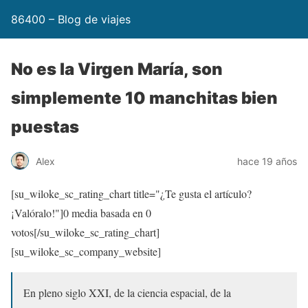
86400 – Blog de viajes
No es la Virgen María, son
simplemente 10 manchitas bien
puestas
Alex
hace 19 años
[su_wiloke_sc_rating_chart title="¿Te gusta el artículo?
¡Valóralo!"]
0
media basada en
0
votos[/su_wiloke_sc_rating_chart]
[su_wiloke_sc_company_website]
En pleno siglo XXI, de la ciencia espacial, de la