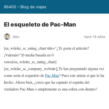
86400 – Blog de viajes
El esqueleto de Pac-Man
Alex
hace 19 años
[su_wiloke_sc_rating_chart title="¿Te gusta el artículo?
¡Valóralo!"]
0
media basada en
0
votos[/su_wiloke_sc_rating_chart]
[su_wiloke_sc_company_website]¿Te has preguntado alguna vez
como sería el esqueleto de
Pac-Man
? Pues este artista si que lo ha
hecho. Ahora bien, ¿crees que ha captado el espíritu del
verdadero Pac-Man o simplemente es una esfera con dientes?