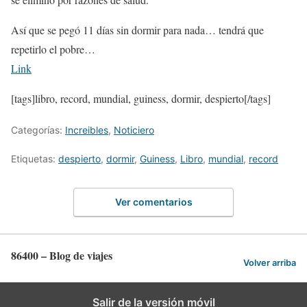
Así que se pegó 11 días sin dormir para nada… tendrá que
repetirlo el pobre…
Link
[tags]libro, record, mundial, guiness, dormir, despierto[/tags]
Categorías:
Increibles
,
Noticiero
Etiquetas:
despierto
,
dormir
,
Guiness
,
Libro
,
mundial
,
record
Ver comentarios
86400 – Blog de viajes
Volver arriba
Salir de la versión móvil