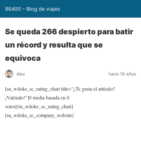
86400 – Blog de viajes
Se queda 266 despierto para batir
un récord y resulta que se
equivoca
Alex
hace 19 años
[su_wiloke_sc_rating_chart title="¿Te gusta el artículo?
¡Valóralo!"]
0
media basada en
0
votos[/su_wiloke_sc_rating_chart]
[su_wiloke_sc_company_website]