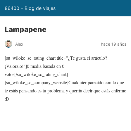
86400 – Blog de viajes
Lampapene
Alex
hace 19 años
[su_wiloke_sc_rating_chart title="¿Te gusta el artículo?
¡Valóralo!"]
0
media basada en
0
votos[/su_wiloke_sc_rating_chart]
[su_wiloke_sc_company_website]Cualquier parecido con lo que
te estás pensando es tu problema y querría decir que estás enfermo
:D