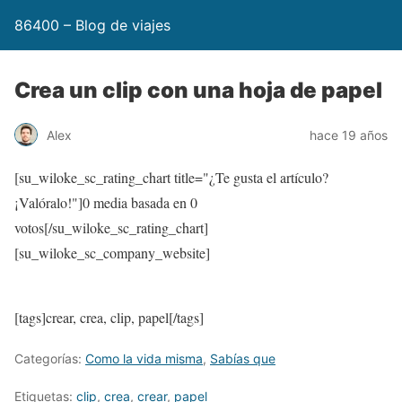
86400 – Blog de viajes
Crea un clip con una hoja de papel
Alex
hace 19 años
[su_wiloke_sc_rating_chart title="¿Te gusta el artículo?
¡Valóralo!"]
0
media basada en
0
votos[/su_wiloke_sc_rating_chart]
[su_wiloke_sc_company_website]
[tags]crear, crea, clip, papel[/tags]
Categorías:
Como la vida misma
,
Sabías que
Etiquetas:
clip
,
crea
,
crear
,
papel