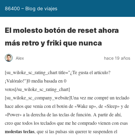
86400 – Blog de viajes
El molesto botón de reset ahora
más retro y friki que nunca
Alex
hace 19 años
[su_wiloke_sc_rating_chart title="¿Te gusta el artículo?
¡Valóralo!"]
0
media basada en
0
votos[/su_wiloke_sc_rating_chart]
[su_wiloke_sc_company_website]Una vez me compré un teclado
hace años que venía con el botón de «Wake up», de «Sleep» y de
«Power» a la derecha de las teclas de función. A partir de ahí,
creo que todos los teclados que me he comprado vienen con esas
molestas teclas
, que si las pulsas sin querer te suspenden el