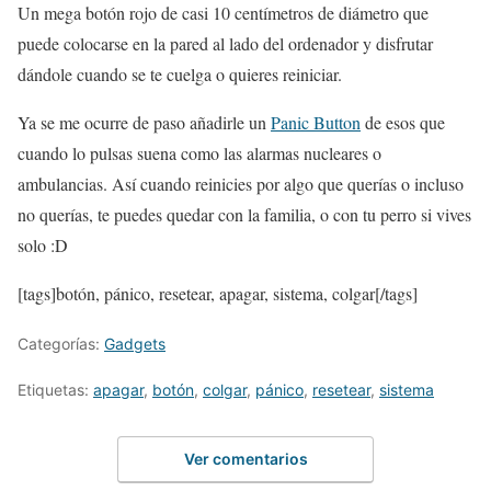
Un mega botón rojo de casi 10 centímetros de diámetro que
puede colocarse en la pared al lado del ordenador y disfrutar
dándole cuando se te cuelga o quieres reiniciar.
Ya se me ocurre de paso añadirle un
Panic Button
de esos que
cuando lo pulsas suena como las alarmas nucleares o
ambulancias. Así cuando reinicies por algo que querías o incluso
no querías, te puedes quedar con la familia, o con tu perro si vives
solo :D
[tags]botón, pánico, resetear, apagar, sistema, colgar[/tags]
Categorías:
Gadgets
Etiquetas:
apagar
,
botón
,
colgar
,
pánico
,
resetear
,
sistema
Ver comentarios