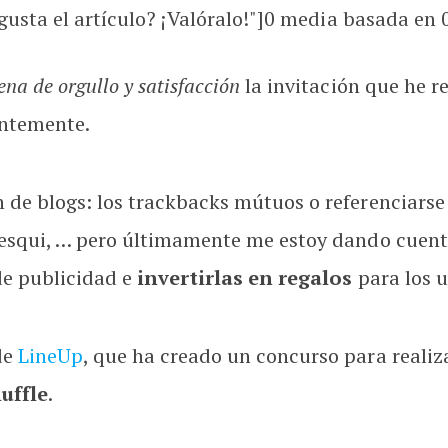
usta el artículo? ¡Valóralo!"]
0
media basada en
ena de orgullo y satisfacción
la invitación que he r
entemente.
e blogs: los trackbacks mútuos o referenciarse en
resqui, … pero últimamente me estoy dando cuen
de publicidad e
invertirlas en regalos
para los u
de
LineUp
, que ha creado un concurso para realiz
uffle
.