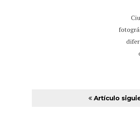
Ci
fotográ
dife
Artículo sigui