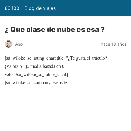
86400 – Blog de viajes
¿ Que clase de nube es esa ?
Alex
hace 19 años
[su_wiloke_sc_rating_chart title="¿Te gusta el artículo?
¡Valóralo!"]
0
media basada en
0
votos[/su_wiloke_sc_rating_chart]
[su_wiloke_sc_company_website]