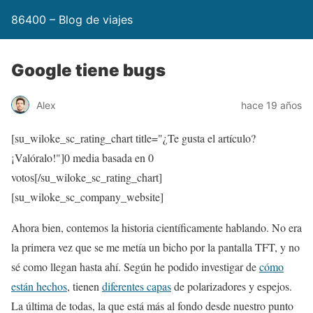
86400 – Blog de viajes
Google tiene bugs
Alex
hace 19 años
[su_wiloke_sc_rating_chart title="¿Te gusta el artículo?
¡Valóralo!"]
0
media basada en
0
votos[/su_wiloke_sc_rating_chart]
[su_wiloke_sc_company_website]
Ahora bien, contemos la historia científicamente hablando. No era
la primera vez que se me metía un bicho por la pantalla TFT, y no
sé como llegan hasta ahí. Según he podido investigar de
cómo
están hechos
, tienen
diferentes capas
de polarizadores y espejos.
La última de todas, la que está más al fondo desde nuestro punto