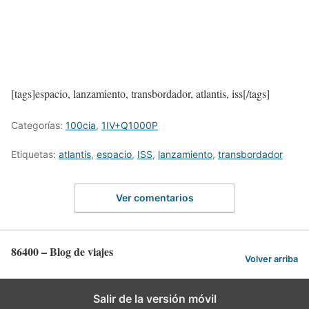
[tags]espacio, lanzamiento, transbordador, atlantis, iss[/tags]
Categorías:
100cia
,
1IV+Q1000P
Etiquetas:
atlantis
,
espacio
,
ISS
,
lanzamiento
,
transbordador
Ver comentarios
86400 – Blog de viajes
Volver arriba
Salir de la versión móvil