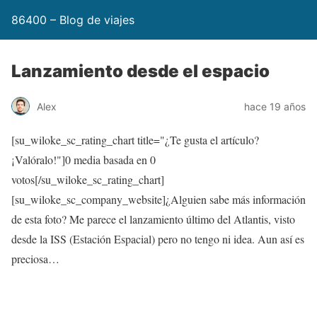
86400 – Blog de viajes
Lanzamiento desde el espacio
Alex
hace 19 años
[su_wiloke_sc_rating_chart title="¿Te gusta el artículo?
¡Valóralo!"]
0
media basada en
0
votos[/su_wiloke_sc_rating_chart]
[su_wiloke_sc_company_website]¿Alguien sabe más información
de esta foto? Me parece el lanzamiento último del Atlantis, visto
desde la ISS (Estación Espacial) pero no tengo ni idea. Aun así es
preciosa…