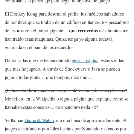
controlabas al personaje para llegar al objetivo del juego.
El Donkey Kong para destruir al gorila, los médicos salvadores
de hombres que se tiraban de un edificio en llamas, los pescadores
que recuerdos
de tesoros con el pulpo gigante…
más bonitos me
han traído estas maquinas. Quizá tenga yo alguna todavía
guardada en el baúl de los recuerdos.
De todas las que me he encontrado
en esta página
, éstas son las
que más he jugado. A través de Shockwave o Java se pueden
jugar a todas grátis… que tiempos, dios mio…
¿Sabéis donde se puede conseguir información de estos clásicos?
Me refiero en la Wikipedia o alguna página que explique como se
llamaban estas consolas… no encuentro nada ! :P
Se llaman
Game & Watch
, era una línea de aproximadamente 59
juegos electrónicos portátiles hechos por Nintendo y creados por