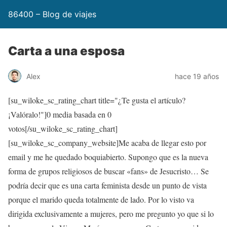
86400 – Blog de viajes
Carta a una esposa
Alex
hace 19 años
[su_wiloke_sc_rating_chart title="¿Te gusta el artículo?
¡Valóralo!"]
0
media basada en
0
votos[/su_wiloke_sc_rating_chart]
[su_wiloke_sc_company_website]Me acaba de llegar esto por
email y me he quedado boquiabierto. Supongo que es la nueva
forma de grupos religiosos de buscar «fans» de Jesucristo… Se
podría decir que es una carta feminista desde un punto de vista
porque el marido queda totalmente de lado. Por lo visto va
dirigida exclusivamente a mujeres, pero me pregunto yo que si lo