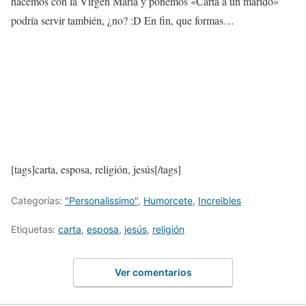
hacemos con la Virgen María y ponemos «Carta a un marido»
podría servir también, ¿no? :D En fin, que formas…
[tags]carta, esposa, religión, jesús[/tags]
Categorías:
"Personalissimo"
,
Humorcete
,
Increibles
Etiquetas:
carta
,
esposa
,
jesús
,
religión
Ver comentarios