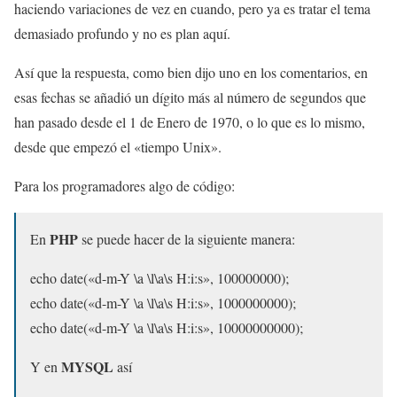
haciendo variaciones de vez en cuando, pero ya es tratar el tema
demasiado profundo y no es plan aquí.
Así que la respuesta, como bien dijo uno en los comentarios, en
esas fechas se añadió un dígito más al número de segundos que
han pasado desde el 1 de Enero de 1970, o lo que es lo mismo,
desde que empezó el «tiempo Unix».
Para los programadores algo de código:
PHP
En
se puede hacer de la siguiente manera:
echo date(«d-m-Y \a \l\a\s H:i:s», 100000000);
echo date(«d-m-Y \a \l\a\s H:i:s», 1000000000);
echo date(«d-m-Y \a \l\a\s H:i:s», 10000000000);
MYSQL
Y en
así