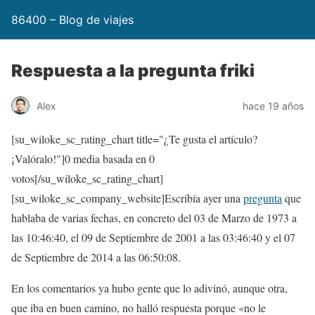
86400 – Blog de viajes
Respuesta a la pregunta friki
Alex
hace 19 años
[su_wiloke_sc_rating_chart title="¿Te gusta el artículo?
¡Valóralo!"]
0
media basada en
0
votos[/su_wiloke_sc_rating_chart]
[su_wiloke_sc_company_website]Escribía ayer una
pregunta
que
hablaba de varias fechas, en concreto del 03 de Marzo de 1973 a
las 10:46:40, el 09 de Septiembre de 2001 a las 03:46:40 y el 07
de Septiembre de 2014 a las 06:50:08.
En los comentarios ya hubo gente que lo adivinó, aunque otra,
que iba en buen camino, no halló respuesta porque «no le