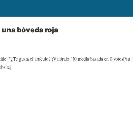
 una bóveda roja
itle="¿Te gusta el artículo? ¡Valóralo!"]
0
media basada en
0
votos[/su_
bsite]