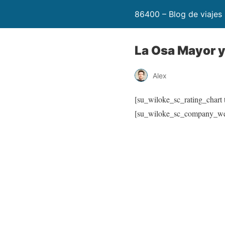
86400 – Blog de viajes
La Osa Mayor y
Alex
[su_wiloke_sc_rating_chart t
[su_wiloke_sc_company_we